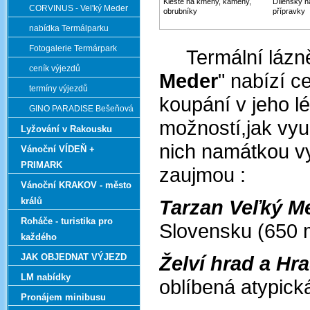
Kleště na kmeny, kameny,
Dílenský n
CORVINUS - Vel'ký Meder
obrubníky
přípravky
nabídka Termálparku
Fotogalerie Termárpark
Termální lázně
ceník výjezdů
Meder
" nabízí 
termíny výjezdů
koupání v jeho l
GINO PARADISE Bešeňová
možností,jak vyu
Lyžování v Rakousku
nich namátkou vy
Vánoční VÍDEŇ +
PRIMARK
zaujmou :
Vánoční KRAKOV - město
králů
Tarzan Veľký M
Roháče - turistika pro
Slovensku (650 
každého
JAK OBJEDNAT VÝJEZD
Želví hrad a Hr
LM nabídky
oblíbená aty
Pronájem minibusu