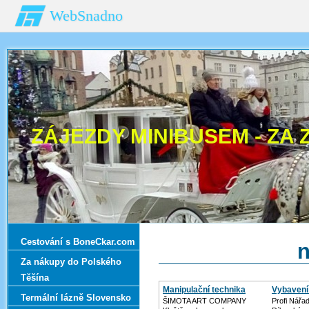
WebSnadno
ZÁJEZDY MINIBUSEM - ZA 
Cestování s BoneCkar.com
n
Za nákupy do Polského
Těšína
Manipulační technika
Vybavení 
Termální lázně Slovensko
ŠIMOTA ART COMPANY
Profi Nářad