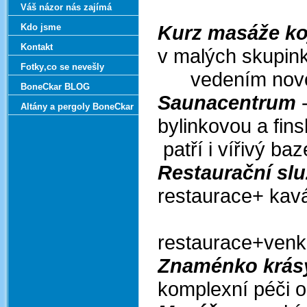
z akáto
Váš názor nás zajímá
Kurz masáže k
Kdo jsme
Kontakt
v malýc
Fotky‚co se nevešly
vedením novor
BoneCkar BLOG
Saunacentrum
-
Altány a pergoly BoneCkar
bylinkovo
patří i vířivý ba
Restaurační sl
restaurace+ kav
bary+
restaurace+venk
Znaménko krás
komplexní péči o