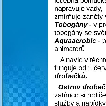
léčebná pomůcka,
napravuj
zmírňuje záněty 
Tobogány
- v pr
tobogány se svět
Aquaaerobic
- 
animátorů
A navíc v těchto
funguje od 1.čer
drobečků.
Ostrov drobeč
zatímco si rodič
služby a nabídky