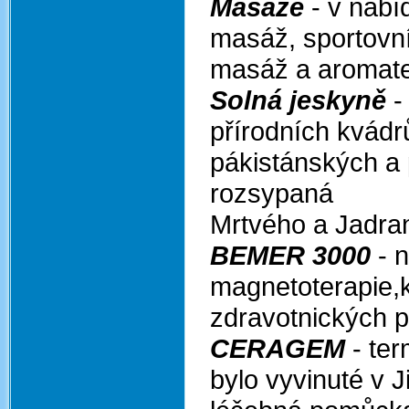
Masáže
- v nabí
masáž, spo
masáž a aromat
Solná jeskyně
-
přírodn
pákistánských a 
rozsypa
Mrtvého a Jadr
BEMER 3000
- n
magnetoterapie,
zdravotnických p
CERAGEM
- te
bylo vyvin