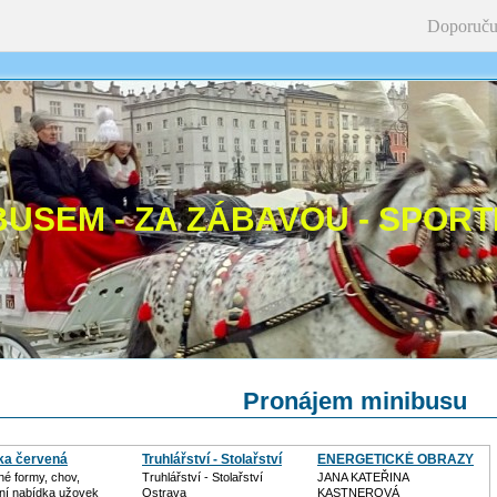
Doporuču
BUSEM - ZA ZÁBAVOU - SPORT
Pronájem minibusu
ka červená
Truhlářství - Stolařství
ENERGETICKÉ OBRAZY
né formy, chov,
Truhlářství - Stolařství
JANA KATEŘINA
lní nabídka užovek
Ostrava
KASTNEROVÁ