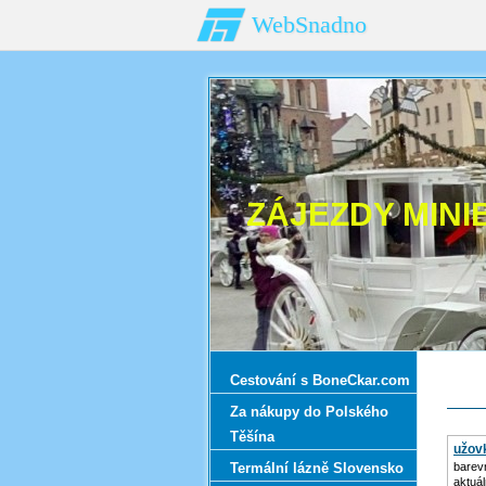
WebSnadno
ZÁJEZDY MINI
Cestování s BoneCkar.com
Za nákupy do Polského
Těšína
užov
Termální lázně Slovensko
barev
aktuá