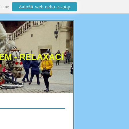
Založit web nebo e-shop
jeme
EM - RELAXACÍ