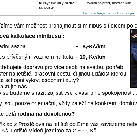
Kuchyňské linky, skříně,
tvorba na přání, ilustrace knih
schodiště
Tvorba webových stránek a e-shopů
zíme vám možnost pronajmout si minibus s řidičem po ce
ová kalkulace
minibusu :
ákladní sazba
- 8,-Kč/km
a s přívěsným vozíkem na kola
- 10,-Kč/km
ebujete dopravu pro více osob na svatbu, pohřeb,
sfer na letiště, pracovní cestu, či jinou událost kterou
te schopni vykrýt osobními auty?
aktujte nás.
 se budeme snažit zajistit vše k vaší plné spokojenosti
 jsou pouze orientační, vždy záleží na konkretní domluv
te celá rodina na dovolenou?
íklad z Prostějova na letiště do Brna vás zavezeme neb
-Kč. Letiště Vídeň jezdíme za 2.500,-Kč.