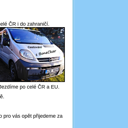
lé ČR i do zahraničí.
. Jezdíme po celé ČR a EU.
ě.
o pro vás opět přijedeme za