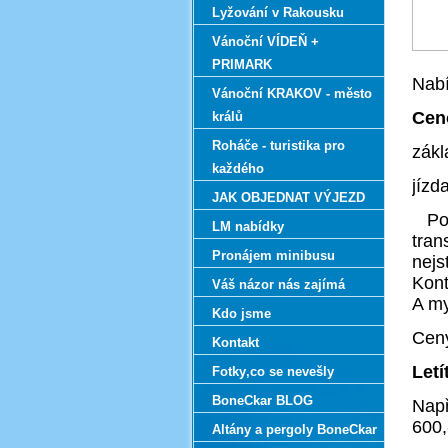
Lyžování v Rakousku
Vánoční VÍDEŇ +
PRIMARK
Nabí
Vánoční KRAKOV - město
Cen
králů
Roháče - turistika pro
z
každého
jízd
JAK OBJEDNAT VÝJEZD
Potř
LM nabídky
tran
Pronájem minibusu
nejs
Kont
Váš názor nás zajímá
A my
Kdo jsme
Ceny
Kontakt
Letí
Fotky‚co se nevešly
BoneCkar BLOG
Např
600,
Altány a pergoly BoneCkar