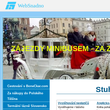
WebSnadno
ZÁJEZDY MINIBUSEM - ZA 
Cestování s BoneCkar.com
Stu
Za nákupy do Polského
Těšína
Vystěhování neplatičů
Anglicko
Termální lázně Slovensko
Vystěhujeme i Vašeho
Kniha pohá