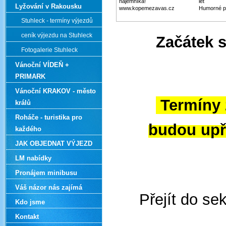
nájemníka!
let
Lyžování v Rakousku
www.kopemezavas.cz
Humorné p
Stuhleck - termíny výjezdů
ceník výjezdu na Stuhleck
Začátek s
Fotogalerie Stuhleck
Vánoční VÍDEŇ +
PRIMARK
Vánoční KRAKOV - město
Termíny 
králů
Roháče - turistika pro
budou up
každého
JAK OBJEDNAT VÝJEZD
LM nabídky
Pronájem minibusu
Váš názor nás zajímá
Přejít do s
Kdo jsme
Kontakt